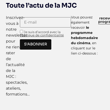
Toute l’actu de la MJC
Vous pouvez
Inscrivez-
recevo
prog
également
vous à
recevoir
le
notre
Je suis d’accord avec la
programme
newsletter
Politique de confidentialité
hebdomadaire
pour
du cinéma
, en
S'ABONNER
ne rien
cliquant sur le
rater
lien ci-dessous :
de
l’actualité
de la
MJC :
spectacles,
ateliers,
formations…