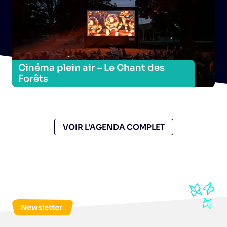
Cinéma plein air – Le Chant des
C
Forêts
B
VOIR L'AGENDA COMPLET