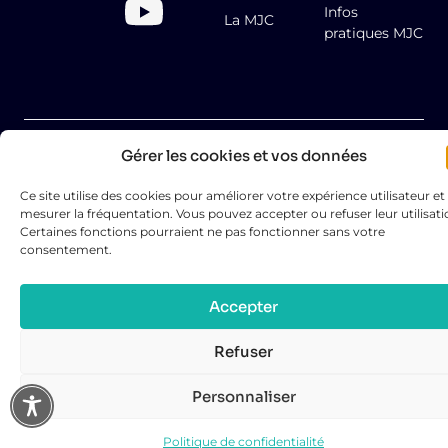
Infos
La MJC
pratiques MJC
Gérer les cookies et vos données
2026
© MJC Pays de
Mentions légales
l’Herbasse
Ce site utilise des cookies pour améliorer votre expérience utilisateur et
Politique de confidentialité
mesurer la fréquentation. Vous pouvez accepter ou refuser leur utilisati
Réalisation : Behu
Certaines fonctions pourraient ne pas fonctionner sans votre
consentement.
Accepter
Refuser
Personnaliser
Politique de confidentialité