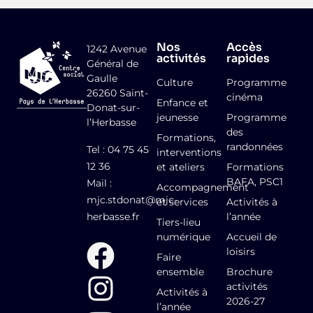
Nos
Accès
1242 Avenue
activités
rapides
Général de
Gaulle
Culture
Programme
26260 Saint-
cinéma
Enfance et
Donat-sur-
jeunesse
Programme
l’Herbasse
des
Formations,
randonnées
Tel : 04 75 45
interventions
12 36
et ateliers
Formations
BAFA, PSC1
Mail :
Accompagnement
mjc.stdonat@mjc-
et services
Activités à
herbasse.fr
l’année
Tiers-lieu
numérique
Accueil de
loisirs
Faire
ensemble
Brochure
activités
Activités à
2026-27
l’année