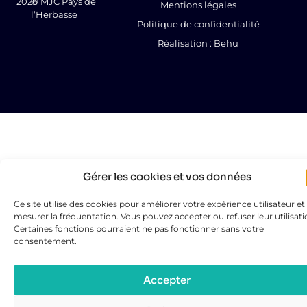
2026
© MJC Pays de
Mentions légales
l’Herbasse
Politique de confidentialité
Réalisation : Behu
Gérer les cookies et vos données
Ce site utilise des cookies pour améliorer votre expérience utilisateur et
mesurer la fréquentation. Vous pouvez accepter ou refuser leur utilisati
Certaines fonctions pourraient ne pas fonctionner sans votre
consentement.
Accepter