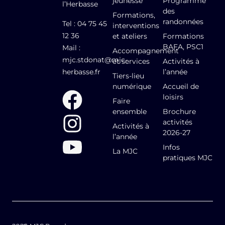
jeunesse
Programme
l’Herbasse
des
Formations,
randonnées
Tel : 04 75 45
interventions
12 36
et ateliers
Formations
BAFA, PSC1
Mail :
Accompagnement
mjc.stdonat@mjc-
et services
Activités à
herbasse.fr
l’année
Tiers-lieu
numérique
Accueil de
loisirs
Faire
ensemble
Brochure
activités
Activités à
2026-27
l’année
Infos
La MJC
pratiques MJC