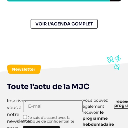
VOIR L'AGENDA COMPLET
Toute l’actu de la MJC
Vous pouvez
Inscrivez-
recevo
prog
également
vous à
recevoir
le
notre
Je suis d’accord avec la
programme
newsletter
Politique de confidentialité
hebdomadaire