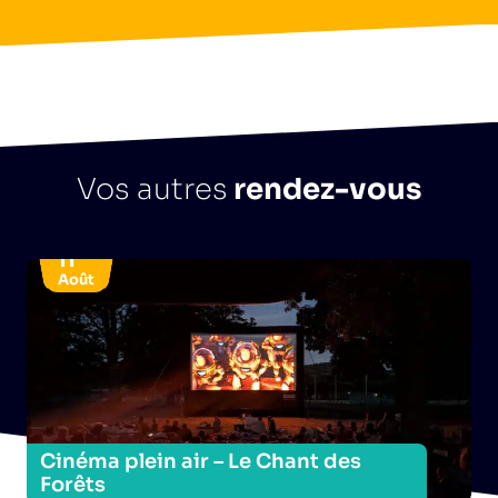
Vos autres
rendez-vous
11
Août
Cinéma plein air – Le Chant des
C
Forêts
B