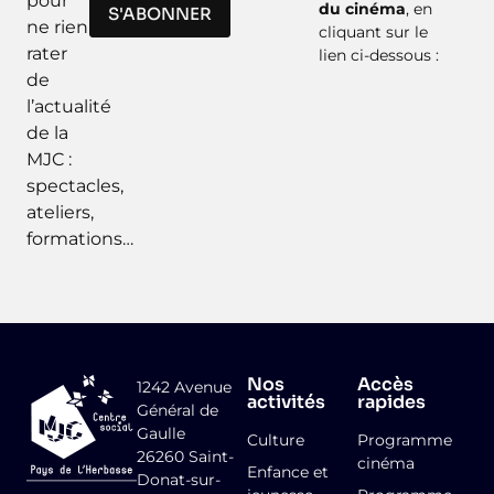
pour
du cinéma
, en
S'ABONNER
ne rien
cliquant sur le
rater
lien ci-dessous :
de
l’actualité
de la
MJC :
spectacles,
ateliers,
formations…
Nos
Accès
1242 Avenue
activités
rapides
Général de
Gaulle
Culture
Programme
26260 Saint-
cinéma
Enfance et
Donat-sur-