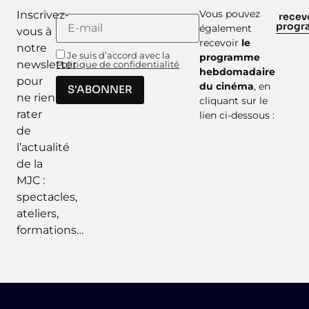
Vous pouvez
Inscrivez-
recevo
prog
également
vous à
recevoir
le
notre
Je suis d’accord avec la
programme
newsletter
Politique de confidentialité
hebdomadaire
pour
du cinéma
, en
S'ABONNER
ne rien
cliquant sur le
rater
lien ci-dessous :
de
l’actualité
de la
MJC :
spectacles,
ateliers,
formations…