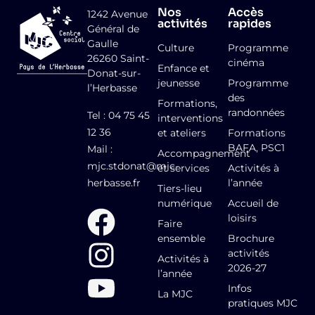
Nos
Accès
1242 Avenue
activités
rapides
Général de
Gaulle
Culture
Programme
26260 Saint-
cinéma
Enfance et
Donat-sur-
jeunesse
Programme
l’Herbasse
des
Formations,
randonnées
Tel : 04 75 45
interventions
12 36
et ateliers
Formations
BAFA, PSC1
Mail :
Accompagnement
mjc.stdonat@mjc-
et services
Activités à
herbasse.fr
l’année
Tiers-lieu
numérique
Accueil de
loisirs
Faire
ensemble
Brochure
activités
Activités à
2026-27
l’année
Infos
La MJC
pratiques MJC